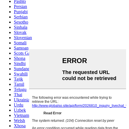
Pashto
Persian
Punjabi
Serbian
Sesotho
Sinhala
Slovak
Slovenian
Somali
Samoan
Scots Gaelic
Shona
Sindhi
Sundanese
Swahili
Tajik
Tamil
Telugu
Thai
Ukrainian
Urdu
Uzbek
Vietnamese
Welsh
Xhosa