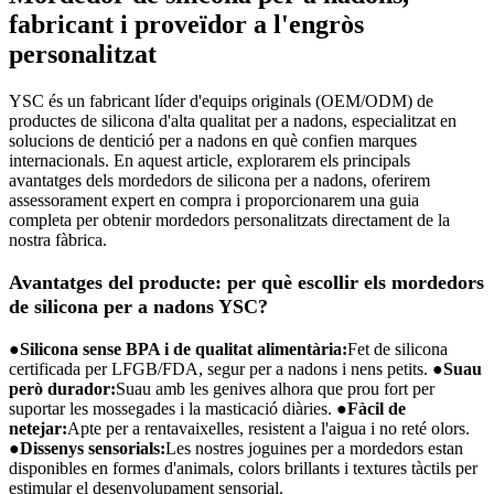
fabricant i proveïdor a l'engròs
personalitzat
YSC és un fabricant líder d'equips originals (OEM/ODM) de
productes de silicona d'alta qualitat per a nadons, especialitzat en
solucions de dentició per a nadons en què confien marques
internacionals. En aquest article, explorarem els principals
avantatges dels mordedors de silicona per a nadons, oferirem
assessorament expert en compra i proporcionarem una guia
completa per obtenir mordedors personalitzats directament de la
nostra fàbrica.
Avantatges del producte: per què escollir els mordedors
de silicona per a nadons YSC?
●
Silicona sense BPA i de qualitat alimentària:
Fet de silicona
certificada per LFGB/FDA, segur per a nadons i nens petits.
●
Suau
però durador:
Suau amb les genives alhora que prou fort per
suportar les mossegades i la masticació diàries.
●
Fàcil de
netejar:
Apte per a rentavaixelles, resistent a l'aigua i no reté olors.
●
Dissenys sensorials:
Les nostres joguines per a mordedors estan
disponibles en formes d'animals, colors brillants i textures tàctils per
estimular el desenvolupament sensorial.