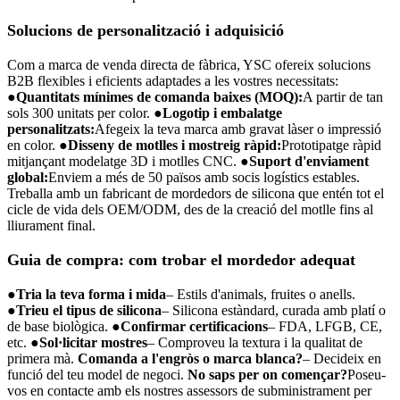
Solucions de personalització i adquisició
Com a marca de venda directa de fàbrica, YSC ofereix solucions
B2B flexibles i eficients adaptades a les vostres necessitats:
●
Quantitats mínimes de comanda baixes (MOQ):
A partir de tan
sols 300 unitats per color.
●
Logotip i embalatge
personalitzats:
Afegeix la teva marca amb gravat làser o impressió
en color.
●
Disseny de motlles i mostreig ràpid:
Prototipatge ràpid
mitjançant modelatge 3D i motlles CNC.
●
Suport d'enviament
global:
Enviem a més de 50 països amb socis logístics estables.
Treballa amb un fabricant de mordedors de silicona que entén tot el
cicle de vida dels OEM/ODM, des de la creació del motlle fins al
lliurament final.
Guia de compra: com trobar el mordedor adequat
●
Tria la teva forma i mida
– Estils d'animals, fruites o anells.
●
Trieu el tipus de silicona
– Silicona estàndard, curada amb platí o
de base biològica.
●
Confirmar certificacions
– FDA, LFGB, CE,
etc.
●
Sol·licitar mostres
– Comproveu la textura i la qualitat de
primera mà.
Comanda a l'engròs o marca blanca?
– Decideix en
funció del teu model de negoci.
No saps per on començar?
Poseu-
vos en contacte amb els nostres assessors de subministrament per