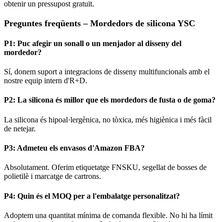
obtenir un pressupost gratuït.
Preguntes freqüents – Mordedors de silicona YSC
P1: Puc afegir un sonall o un menjador al disseny del
mordedor?
Sí, donem suport a integracions de disseny multifuncionals amb el
nostre equip intern d'R+D.
P2: La silicona és millor que els mordedors de fusta o de goma?
La silicona és hipoal·lergènica, no tòxica, més higiènica i més fàcil
de netejar.
P3: Admeteu els envasos d'Amazon FBA?
Absolutament. Oferim etiquetatge FNSKU, segellat de bosses de
polietilè i marcatge de cartrons.
P4: Quin és el MOQ per a l'embalatge personalitzat?
Adoptem una quantitat mínima de comanda flexible. No hi ha límit