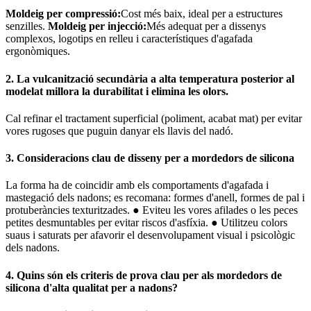
Moldeig per compressió:
Cost més baix, ideal per a estructures
senzilles.
Moldeig per injecció:
Més adequat per a dissenys
complexos, logotips en relleu i característiques d'agafada
ergonòmiques.
2. La vulcanització secundària a alta temperatura posterior al
modelat millora la durabilitat i elimina les olors.
Cal refinar el tractament superficial (poliment, acabat mat) per evitar
vores rugoses que puguin danyar els llavis del nadó.
3. Consideracions clau de disseny per a mordedors de silicona
La forma ha de coincidir amb els comportaments d'agafada i
mastegació dels nadons; es recomana: formes d'anell, formes de pal i
protuberàncies texturitzades.
● Eviteu les vores afilades o les peces
petites desmuntables per evitar riscos d'asfíxia.
● Utilitzeu colors
suaus i saturats per afavorir el desenvolupament visual i psicològic
dels nadons.
4. Quins són els criteris de prova clau per als mordedors de
silicona d'alta qualitat per a nadons?