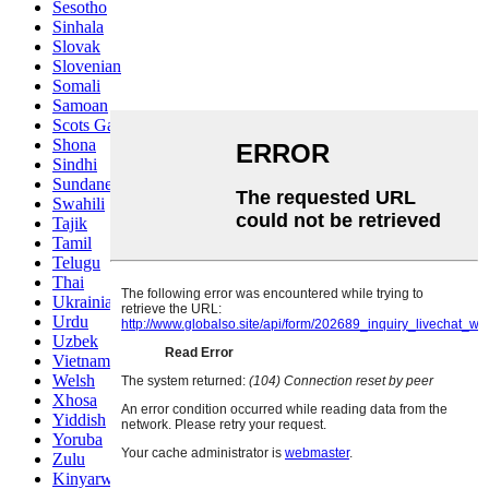
Sesotho
Sinhala
Slovak
Slovenian
Somali
Samoan
Scots Gaelic
Shona
Sindhi
Sundanese
Swahili
Tajik
Tamil
Telugu
Thai
Ukrainian
Urdu
Uzbek
Vietnamese
Welsh
Xhosa
Yiddish
Yoruba
Zulu
Kinyarwanda