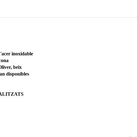
'acer inoxidable
icona
Oliver, beix
tan disponibles
NALITZATS