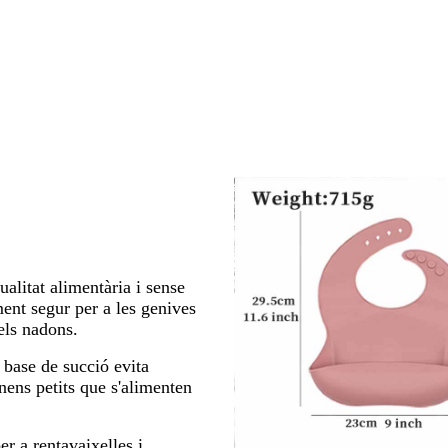
ualitat alimentària i sense
ent segur per a les genives
els nadons.
 base de succió evita
nens petits que s'alimenten
er a rentavaixelles i