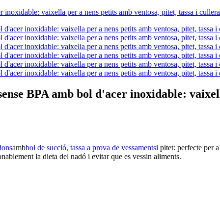
sense BPA amb bol d'acer inoxidable: vaixell
dons
amb
bol de succió, tassa a prova de vessaments
i pitet: perfecte per 
nablement la dieta del nadó i evitar que es vessin aliments.