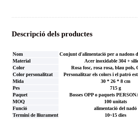
Descripció dels productes
Nom
Conjunt d'alimentació per a nadons d
Material
Acer inoxidable 304 + sil
Color
Rosa fosc, rosa rosa, blau pols, 
Color personalitzat
Personalitzar els colors i el patró es
Mida
30 * 26 * 8 cm
Pes
715 g
Paquet
Bosses OPP o paquets PERSO
MOQ
100 unitats
Funció
alimentació del nadó
Termini de lliurament
10~15 dies