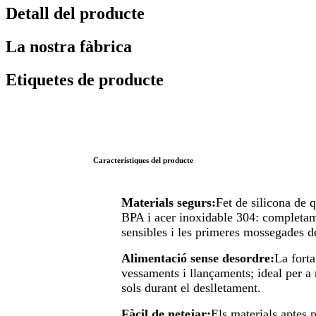
Detall del producte
La nostra fàbrica
Etiquetes de producte
Característiques del producte
Materials segurs:
Fet de silicona de q
BPA i acer inoxidable 304: completam
sensibles i les primeres mossegades d
Alimentació sense desordre:
La forta
vessaments i llançaments; ideal per a 
sols durant el deslletament.
Fàcil de netejar:
Els materials aptes p