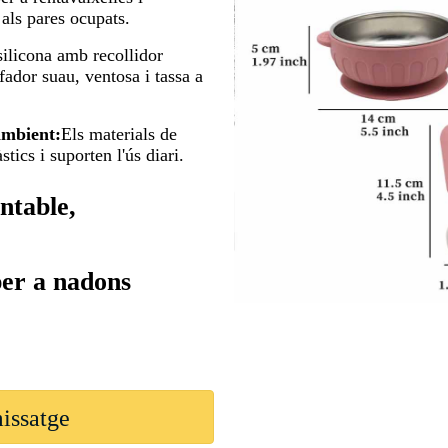
 als pares ocupats.
silicona amb recollidor
fador suau, ventosa i tassa a
ambient:
Els materials de
tics i suporten l'ús diari.
entable,
er a nadons
missatge