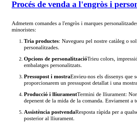
Procés de venda a l'engròs i perso
Admetem comandes a l'engròs i marques personalitzades 
minoristes:
Tria productes
: Navegueu pel nostre catàleg o so
personalitzades.
Opcions de personalització
Trieu colors, impressi
embalatges personalitzats.
Pressupost i mostra
Envieu-nos els dissenys que s
proporcionarem un pressupost detallat i una mostra
Producció i lliurament
Termini de lliurament: Nor
depenent de la mida de la comanda. Enviament a to
Assistència postvenda
Resposta ràpida per a qual
posterior al lliurament.