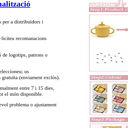
nalització
per a distribuïdors i
l·liciteu recomanacions
ó de logotips, patrons o
eleccioneu; us
 gratuïta (enviament exclòs).
malment entre 7 i 15 dies,
t el món disponible.
sevol problema o ajustament