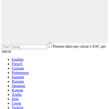
Premeu Intro per cercar o ESC per
tancar
English
French
German
Portuguese
Spanish
Russian
Japanese
Korean
Arabic
Irish
Greek
Turkish