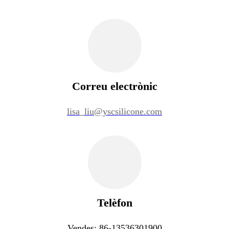
Correu electrònic
lisa_liu@yscsilicone.com
Telèfon
Vendes: 86-13536301900