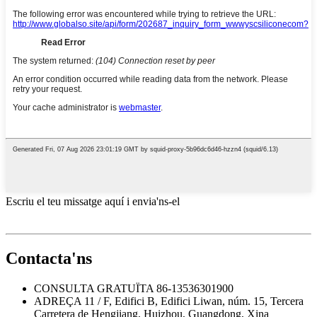
Escriu el teu missatge aquí i envia'ns-el
Contacta'ns
CONSULTA GRATUÏTA
86-13536301900
ADREÇA
11 / F, Edifici B, Edifici Liwan, núm. 15, Tercera
Carretera de Hengjiang, Huizhou, Guangdong, Xina